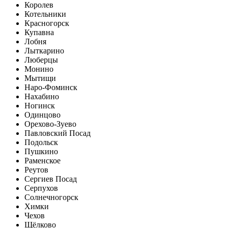
Королев
Котельники
Красногорск
Купавна
Лобня
Лыткарино
Люберцы
Монино
Мытищи
Наро-Фоминск
Нахабино
Ногинск
Одинцово
Орехово-Зуево
Павловский Посад
Подольск
Пушкино
Раменское
Реутов
Сергиев Посад
Серпухов
Солнечногорск
Химки
Чехов
Щёлково