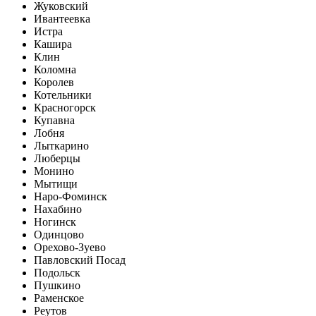
Жуковский
Ивантеевка
Истра
Кашира
Клин
Коломна
Королев
Котельники
Красногорск
Купавна
Лобня
Лыткарино
Люберцы
Монино
Мытищи
Наро-Фоминск
Нахабино
Ногинск
Одинцово
Орехово-Зуево
Павловский Посад
Подольск
Пушкино
Раменское
Реутов