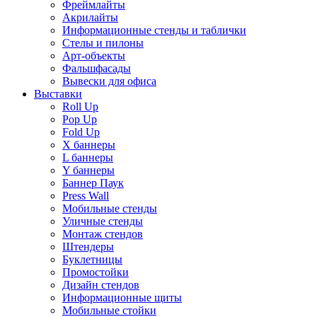
Фреймлайты
Акрилайты
Информационные стенды и таблички
Стелы и пилоны
Арт-объекты
Фальшфасады
Вывески для офиса
Выставки
Roll Up
Pop Up
Fold Up
Х баннеры
L баннеры
Y баннеры
Баннер Паук
Press Wall
Мобильные стенды
Уличные стенды
Монтаж стендов
Штендеры
Буклетницы
Промостойки
Дизайн стендов
Информационные щиты
Мобильные стойки