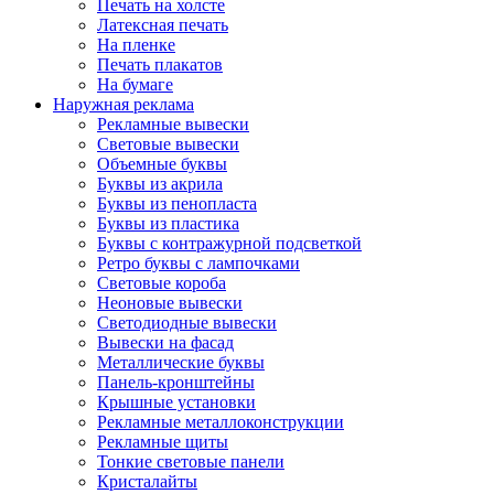
Печать на холсте
Латексная печать
На пленке
Печать плакатов
На бумаге
Наружная реклама
Рекламные вывески
Световые вывески
Объемные буквы
Буквы из акрила
Буквы из пенопласта
Буквы из пластика
Буквы с контражурной подсветкой
Ретро буквы с лампочками
Световые короба
Неоновые вывески
Светодиодные вывески
Вывески на фасад
Металлические буквы
Панель-кронштейны
Крышные установки
Рекламные металлоконструкции
Рекламные щиты
Тонкие световые панели
Кристалайты