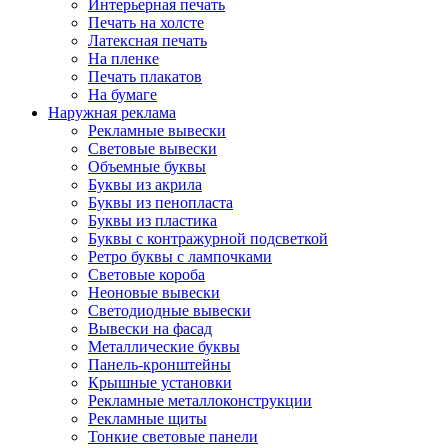
Интерьерная печать
Печать на холсте
Латексная печать
На пленке
Печать плакатов
На бумаге
Наружная реклама
Рекламные вывески
Световые вывески
Объемные буквы
Буквы из акрила
Буквы из пенопласта
Буквы из пластика
Буквы с контражурной подсветкой
Ретро буквы с лампочками
Световые короба
Неоновые вывески
Светодиодные вывески
Вывески на фасад
Металлические буквы
Панель-кронштейны
Крышные установки
Рекламные металлоконструкции
Рекламные щиты
Тонкие световые панели