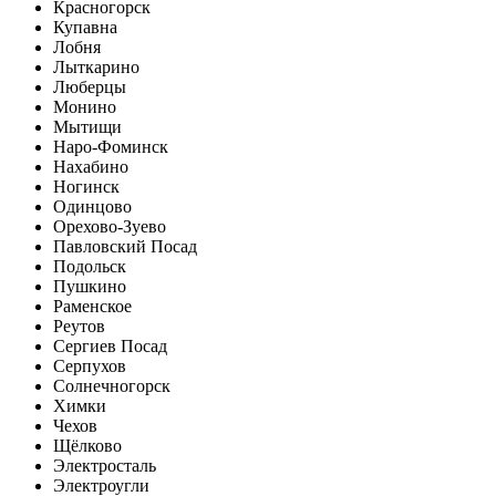
Красногорск
Купавна
Лобня
Лыткарино
Люберцы
Монино
Мытищи
Наро-Фоминск
Нахабино
Ногинск
Одинцово
Орехово-Зуево
Павловский Посад
Подольск
Пушкино
Раменское
Реутов
Сергиев Посад
Серпухов
Солнечногорск
Химки
Чехов
Щёлково
Электросталь
Электроугли