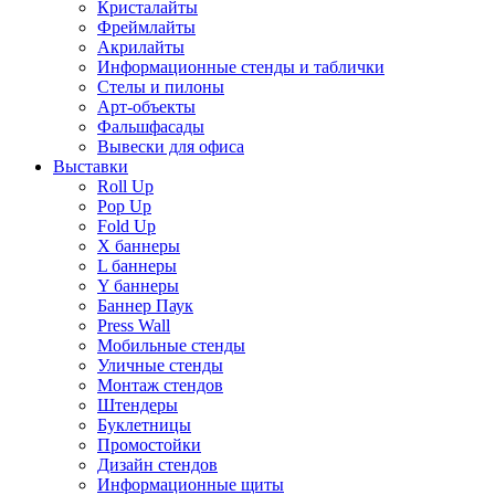
Кристалайты
Фреймлайты
Акрилайты
Информационные стенды и таблички
Стелы и пилоны
Арт-объекты
Фальшфасады
Вывески для офиса
Выставки
Roll Up
Pop Up
Fold Up
Х баннеры
L баннеры
Y баннеры
Баннер Паук
Press Wall
Мобильные стенды
Уличные стенды
Монтаж стендов
Штендеры
Буклетницы
Промостойки
Дизайн стендов
Информационные щиты