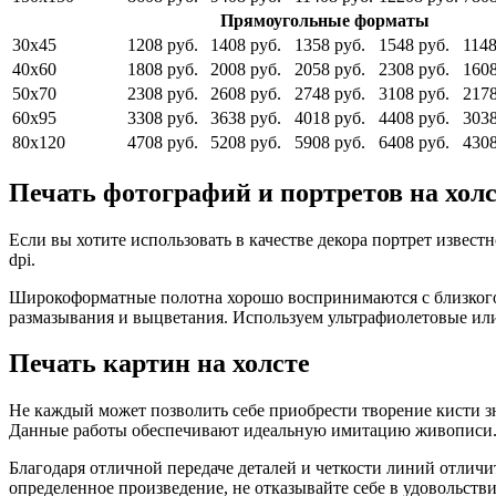
Прямоугольные форматы
30x45
1208 руб.
1408 руб.
1358 руб.
1548 руб.
1148
40x60
1808 руб.
2008 руб.
2058 руб.
2308 руб.
1608
50x70
2308 руб.
2608 руб.
2748 руб.
3108 руб.
2178
60x95
3308 руб.
3638 руб.
4018 руб.
4408 руб.
3038
80x120
4708 руб.
5208 руб.
5908 руб.
6408 руб.
4308
Печать фотографий и портретов на хол
Если вы хотите использовать в качестве декора портрет изве
dpi.
Широкоформатные полотна хорошо воспринимаются с близкого р
размазывания и выцветания. Используем ультрафиолетовые или 
Печать картин на холсте
Не каждый может позволить себе приобрести творение кисти з
Данные работы обеспечивают идеальную имитацию живописи
Благодаря отличной передаче деталей и четкости линий отлич
определенное произведение, не отказывайте себе в удовольств