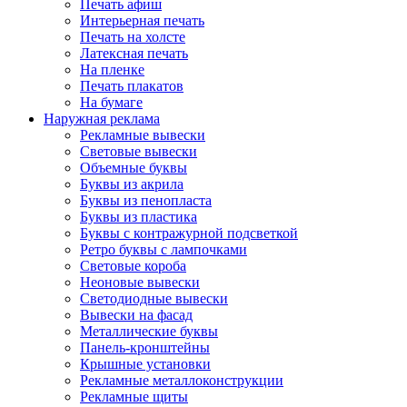
Печать афиш
Интерьерная печать
Печать на холсте
Латексная печать
На пленке
Печать плакатов
На бумаге
Наружная реклама
Рекламные вывески
Световые вывески
Объемные буквы
Буквы из акрила
Буквы из пенопласта
Буквы из пластика
Буквы с контражурной подсветкой
Ретро буквы с лампочками
Световые короба
Неоновые вывески
Светодиодные вывески
Вывески на фасад
Металлические буквы
Панель-кронштейны
Крышные установки
Рекламные металлоконструкции
Рекламные щиты