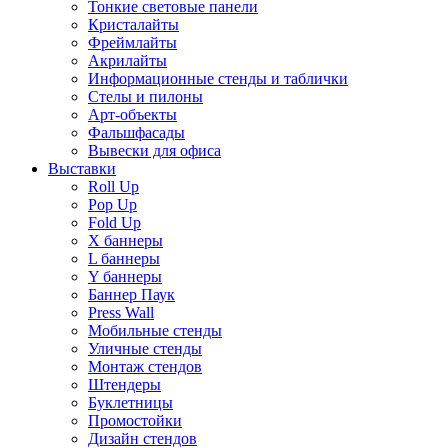
Тонкие световые панели
Кристалайты
Фреймлайты
Акрилайты
Информационные стенды и таблички
Стелы и пилоны
Арт-объекты
Фальшфасады
Вывески для офиса
Выставки
Roll Up
Pop Up
Fold Up
Х баннеры
L баннеры
Y баннеры
Баннер Паук
Press Wall
Мобильные стенды
Уличные стенды
Монтаж стендов
Штендеры
Буклетницы
Промостойки
Дизайн стендов