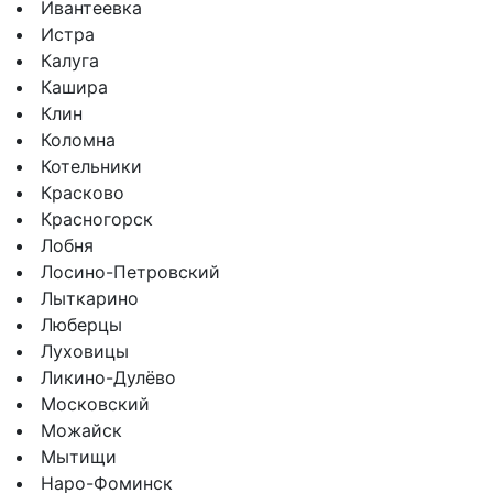
Ивантеевка
Истра
Калуга
Кашира
Клин
Коломна
Котельники
Красково
Красногорск
Лобня
Лосино-Петровский
Лыткарино
Люберцы
Луховицы
Ликино-Дулёво
Московский
Можайск
Мытищи
Наро-Фоминск