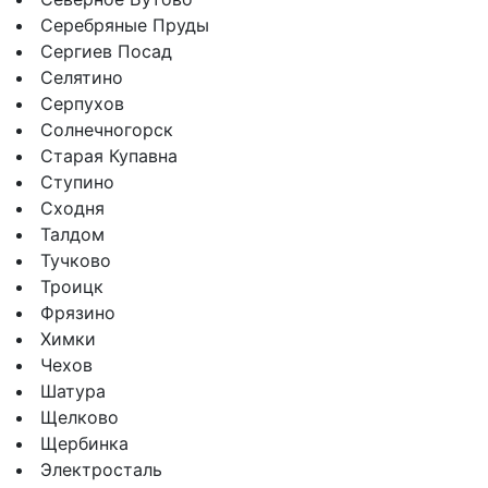
Серебряные Пруды
Сергиев Посад
Селятино
Серпухов
Солнечногорск
Старая Купавна
Ступино
Сходня
Талдом
Тучково
Троицк
Фрязино
Химки
Чехов
Шатура
Щелково
Щербинка
Электросталь