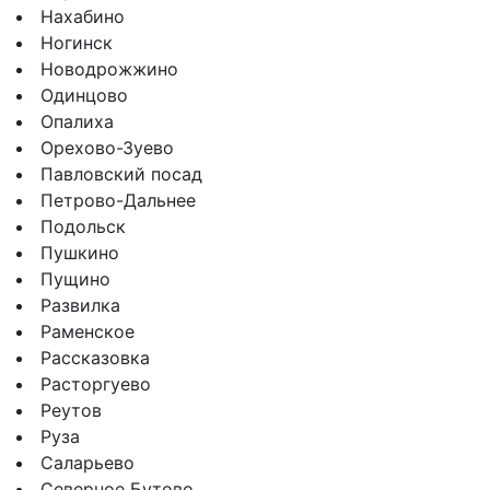
Нахабино
Ногинск
Новодрожжино
Одинцово
Опалиха
Орехово-Зуево
Павловский посад
Петрово-Дальнее
Подольск
Пушкино
Пущино
Развилка
Раменское
Рассказовка
Расторгуево
Реутов
Руза
Саларьево
Северное Бутово